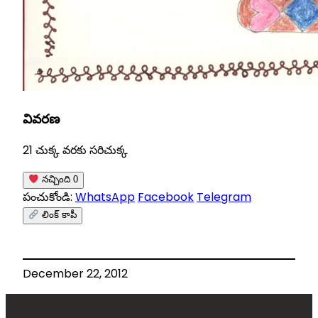
వివరణ
21 చుక్క వరకు సరిచుక్క
నచ్చింది
0
పంచుకోండి:
WhatsApp
Facebook
Telegram
లింక్ కాపీ
December 22, 2012