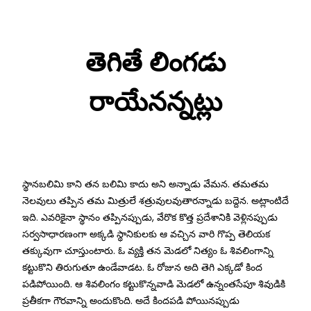
Skip
to
తెగితే లింగడు
content
రాయేనన్నట్లు
స్థానబలిమి కాని తన బలిమి కాదు అని అన్నాడు వేమన. తమతమ
నెలవులు తప్పిన తమ మిత్రులే శత్రువులవుతారన్నాడు బద్దెన. అట్లాంటిదే
ఇది. ఎవరికైనా స్థానం తప్పినప్పుడు, వేరొక కొత్త ప్రదేశానికి వెళ్లినప్పుడు
సర్వసాధారణంగా అక్కడి స్థానికులకు ఆ వచ్చిన వారి గొప్ప తెలియక
తక్కువుగా చూస్తుంటారు. ఓ వ్యక్తి తన మెడలో నిత్యం ఓ శివలింగాన్ని
కట్టుకొని తిరుగుతూ ఉండేవాడట. ఓ రోజున అది తెగి ఎక్కడో కింద
పడిపోయింది. ఆ శివలింగం కట్టుకొన్నవాడి మెడలో ఉన్నంతసేపూ శివుడికి
ప్రతీకగా గౌరవాన్ని అందుకొంది. అదే కిందపడి పోయినప్పుడు