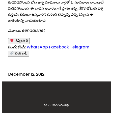
కిందపడిపోయిన చోట ఉన్న మామూలు రాళ్లలో ఓ మామూలు రాయిగానే
మిగిలిపోయింది. ఈ భావన ఆధారంగానే స్థానం తప్పి వేరొక చోటుకు వెళ్లి
గుర్తింపు లేకుండా ఉన్నవారిని గురించి చెప్పాల్సి వచ్చినప్పుడు ఈ
జాతీయాన్ని వాడుతుంటారు.
మూలం: eenadu.net
నచ్చింది
0
పంచుకోండి:
WhatsApp
Facebook
Telegram
లింక్ కాపీ
December 12, 2012
© 2026
తెలుగు బిడ్డ