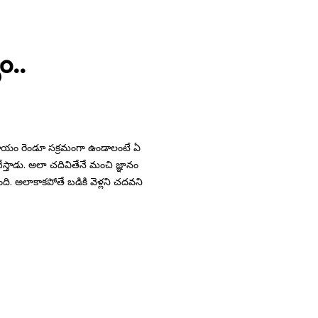
ం..
వసాయం రెండూ సక్రమంగా ఉండాలంటే ఏ
స్తాడు. అలా చదివితేనే మంచి జ్ఞానం
ది. అలాకాకపోతే బడికి వెళ్లని చదవని