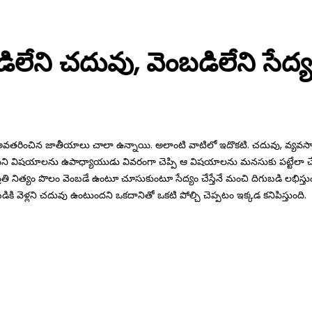
ిలేని చదువు, వెంబడిలేని సేద్య
ి అవతరించిన జాతీయాలు చాలా ఉన్నాయి. అలాంటి వాటిలో ఇదొకటి. చదువు, వ్య
ే తెలియని విషయాలను ఉపాధ్యాయుడు వివరంగా చెప్పి ఆ విషయాలను మనసుకు పట్టేలా చే
్రతి నిత్యం పొలం వెంబడే ఉంటూ చూసుకుంటూ సేద్యం చేస్తేనే మంచి దిగుబడి లభిస్తుం
ి వెళ్లని చదువు ఉంటుందని ఒకదానితో ఒకటి పోల్చి చెప్పటం ఇక్కడ కనిపిస్తుంది.