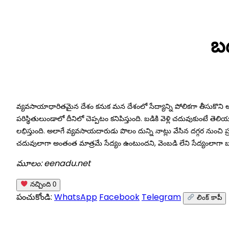
Skip
to
బడ
content
వ్యవసాయాధారితమైన దేశం కనుక మన దేశంలో సేద్యాన్ని పోలికగా తీసుకొన
పరిస్థితులుండాలో దీనిలో చెప్పటం కనిపిస్తుంది. బడికి వెళ్లి చదువుకుంట
లభిస్తుంది. అలాగే వ్యవసాయదారుడు పొలం దున్ని నాట్లు వేసిన దగ్గర నుంచి ప
చదువులాగా అంతంత మాత్రమే సేద్యం ఉంటుందని, వెంబడి లేని సేద్యంలాగా బడిక
మూలం: eenadu.net
నచ్చింది
0
పంచుకోండి:
WhatsApp
Facebook
Telegram
లింక్ కాపీ