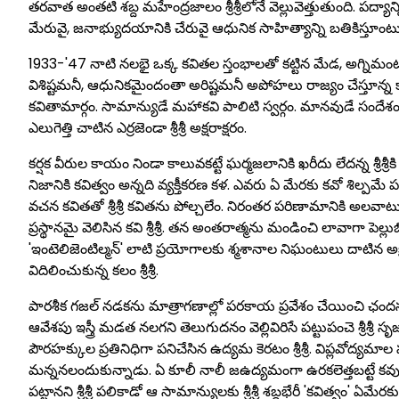
తరవాత అంతటి శబ్ద మహేంద్రజాలం శ్రీశ్రీలోనే వెల్లువెత్తుతుంది. పద్యాన
మేరువై, జనాభ్యుదయానికి చేరువై ఆధునిక సాహిత్యాన్ని బతికిస్తూంటు
1933-'47 నాటి నలభై ఒక్క కవితల స్తంభాలతో కట్టిన మేడ, అగ్నిమంటపం 
విశిష్టమనీ, ఆధునికమైందంతా అరిష్టమనీ అపోహలు రాజ్యం చేస్తూన్న కాలంల
కవితామార్గం. సామాన్యుడే మహాకవి పాలిటి స్వర్గం. మానవుడే సందేశ
ఎలుగెత్తి చాటిన ఎర్రజెండా శ్రీశ్రీ అక్షరాక్షరం.
కర్షక వీరుల కాయం నిండా కాలువకట్టే ఘర్మజలానికి ఖరీదు లేదన్న శ్రీశ్రీ
నిజానికి కవిత్వం అన్నది వ్యక్తీకరణ కళ. ఎవరు ఏ మేరకు కవో శిల్పమే పట్టిస్
వచన కవితతో శ్రీశ్రీ కవితను పోల్చలేం. నిరంతర పరిణామానికి అలవాటుప
ప్రస్థానమై వెలిసిన కవి శ్రీశ్రీ. తన అంతరాత్మను మండించి లావాగా పెల
'ఇంటెలిజెంటిల్మన్‌' లాటి ప్రయోగాలకు శ్మశానాల నిఘంటులు దాటిన అక్ష
విదిలించుకున్న కలం శ్రీశ్రీ.
పారశీక గజల్‌ నడకను మాత్రాగణాల్లో పరకాయ ప్రవేశం చేయించి ఛందస్సుల స
ఆవేశపు ఇస్త్రీ మడత నలగని తెలుగుదనం వెల్లివిరిసే పట్టుపంచె శ్రీశ్రీ సృ
పౌరహక్కుల ప్రతినిధిగా పనిచేసిన ఉద్యమ కెరటం శ్రీశ్రీ. విప్లవోద్యమా
మన్ననలందుకున్నాడు. ఏ కూలీ నాలీ జఉద్యమంగా ఉరకలెత్తబట్టే కవుల
పట్టానని శ్రీశ్రీ పలికాడో ఆ సామాన్యులకు శ్రీశ్రీ శబ్దభేరీ 'కవిత్వ