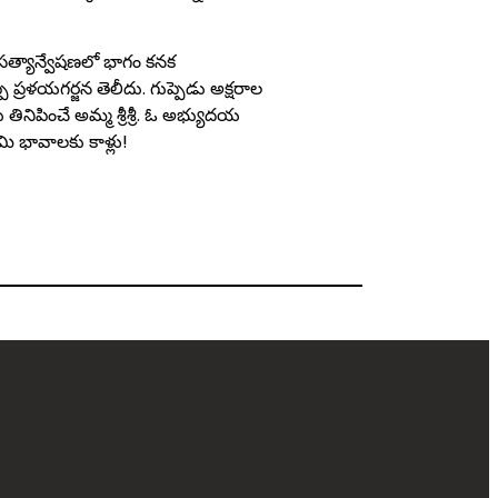
లు సత్యాన్వేషణలో భాగం కనక
ప్ప ప్రళయగర్జన తెలీదు. గుప్పెడు అక్షరాల
లు తినిపించే అమ్మ శ్రీశ్రీ. ఓ అభ్యుదయ
మి భావాలకు కాళ్లు!