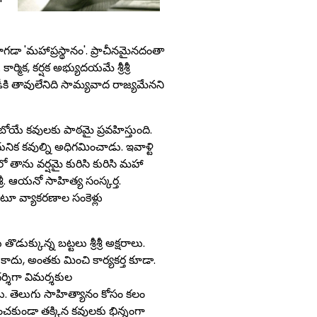
'
కాగడా 'మహాప్రస్థానం'. ప్రాచీనమైనదంతా
్మిక, కర్షక అభ్యుదయమే శ్రీశ్రీ
ీకి తావులేనిది సామ్యవాద రాజ్యమేనని
ో కాబోయే కవులకు పాఠమై ప్రవహిస్తుంది.
రీ ఆధునిక కవుల్ని అధిగమించాడు. ఇవాళ్టి
ో తాను వర్షమై కురిసి కురిసి మహా
శ్రీ. ఆయనో సాహిత్య సంస్కర్త.
అంటూ వ్యాకరణాల సంకెళ్లు
క్కున్న బట్టలు శ్రీశ్రీ అక్షరాలు.
రమే కాదు, అంతకు మించి కార్యకర్త కూడా.
ర్శిగా విమర్శకుల
డు. తెలుగు సాహిత్యానం కోసం కలం
రమించకుండా తక్కిన కవులకు భిన్నంగా