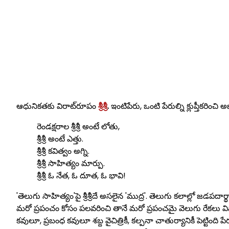
Skip
to
content
ఆధునికతకు విరాట్‌రూపం
శ్రీశ్రీ
.
ఇంటిపేరు, ఒంటి పేరుల్ని క్లుప్తీకరించి
రెండక్షరాల శ్రీశ్రీ అంటే లోతు,
శ్రీశ్రీ అంటే ఎత్తు.
శ్రీశ్రీ కవిత్వం అగ్ని.
శ్రీశ్రీ సాహిత్యం మార్పు.
శ్రీశ్రీ ఓ నేత, ఓ దూత, ఓ భావి!
'తెలుగు సాహిత్యం'పై శ్రీశ్రీదే అసలైన 'ముద్ర'. తెలుగు కలాల్లో జడపదార
మరో ప్రపంచం కోసం పలవరించి తానే మరో ప్రపంచమై వెలుగు రేకలు విప్పారిన
కవులూ, ప్రబంధ కవులూ శబ్ద వైచిత్రికీ, కల్పనా చాతుర్యానికీ పెట్టింది పేర