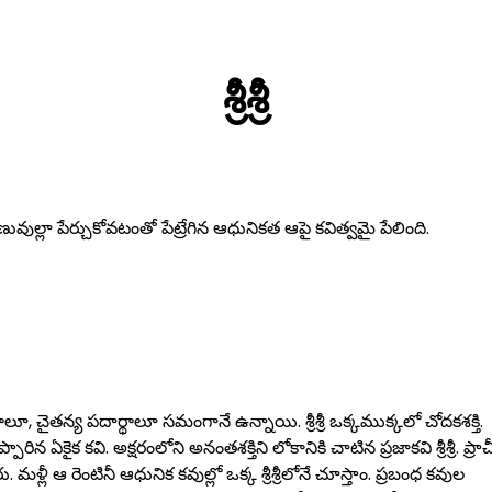
శ్రీశ్రీ
 అణువుల్లా పేర్చుకోవటంతో పేట్రేగిన ఆధునికత ఆపై కవిత్వమై పేలింది.
్థాలూ, చైతన్య పదార్థాలూ సమంగానే ఉన్నాయి. శ్రీశ్రీ ఒక్కముక్కలో చోదకశక్తి.
 ఏకైక కవి. అక్షరంలోని అనంతశక్తిని లోకానికి చాటిన ప్రజాకవి శ్రీశ్రీ. ప్రా
ు. మళ్లీ ఆ రెంటినీ ఆధునిక కవుల్లో ఒక్క శ్రీశ్రీలోనే చూస్తాం. ప్రబంధ కవుల