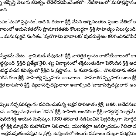
్ని తప్పిస్తే తెలుగు కవిత్వం లేనేలేదనిపించేంతలో- నేటికాలంలో 'మహాప్రస్థానం
ంది.
'మహా ప్రస్థానం'. అది ఓ రకంగా శ్రీశ్రీ చేసిన అగ్నిసంతకం. ప్రజల చేతిలో 
ో ఆధునికతలోని ప్రామాణికతకు కొలబద్దగా శ్రీశ్రీ సాహిత్యం నిలుస్తుంది. కార
ం… మనుష్యుడే సంగీతం. 'పురోగామి భావాలకు' పునరుత్తేజం కలిగించినదోపిడ
కి స్వేదమే వేదం… శ్రామికుడే దేవుడు!! శ్రీశ్రీ చారిత్రక జ్ఞానం రాబోయేకాలంల
తుంది. శ్రీశ్రీది ప్రత్యేక శైలి. శబ్ద విన్యాసంలో శక్తిమంతుడిగా పేరొందిన శ్రీశ్
డ్డ వచన కవిత్వంలో శ్రీశ్రీది ఓ ప్రస్థానం… ఓ శుభారంభం… తొలకరివాన. తనల
్లుబికిన కలం శ్రీశ్రీ. సాహిత్య స్పృహకు ఆలవాలం… సామాజిక స్పృహకు బలం శ్రీ
ర బాటసారి శ్రీశ్రీ. వ్యధాసర్పదష్టులారా అనాల్సింది 'బాధాసర్పదష్టులార' 
ర్పపరిష్వంగం వదిలించుకున్న అక్షర పారిజాతం శ్రీశ్రీ. ఆకలి, ఆవేదనలు తొడు
జన. అవ్యక్తానుభూతుల 'రసన' శ్రీశ్రీ సాహితి. అందరిలా శ్రీశ్రీ కావ్యకర్త మాత్
ల పురిటిగడ్డ ఆయన మస్తిష్కం. 1930 తరవాత నడిపించిన పెద్దదిక్కుగా, మార్గద
్లో శ్రీశ్రీ మాత్రమే మహాకవిగా నిలిచాడు, యుగకర్తగా జనహృదయం గెలిచా
ం' ఏమేరకు అర్థమవుతుందన్నది ఓ ప్రశ్న. ఉన్నంతలో తెలుగు సమాజం చుట్టూ పరిభ్