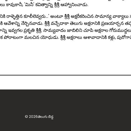
వుకానీ, 'మినీ' కవిత్వాన్ని శ్రీశ్రీ ఆహ్వానించాడు.
 రాళ్ళెత్తిన కూలీలెవ్వరు…' అంటూ శ్రీశ్రీ అక్షరీకరించిన సామాన్య వాక్యా
ి ఆవేశాన్ని నేర్పినవాడు. శ్రీశ్రీ వచ్చేదాకా తెలుగు అక్షరానికి ప్రణయార్చన త
 రూపాన్ని ఇవ్వగల ప్రకృతి శ్రీశ్రీ. సామ్యవాదం జాబిలిని చూపి అక్షరాల గోరుముద్ద
పోరాటంగా మలచిన యోధుడు. శ్రీశ్రీ అక్షరాలు ఆశావాదానికి కళ్లు, పురోగా
© 2026
తెలుగు బిడ్డ