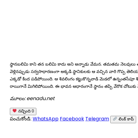
Skip
to
content
స్థానబలిమి కాని తన బలిమి కాదు అని అన్నాడు వేమన. తమతమ నెలవులు తప్పిన తమ
వెళ్లినప్పుడు సర్వసాధారణంగా అక్కడి స్థానికులకు ఆ వచ్చిన వారి గొప్ప తెలి
ఎక్కడో కింద పడిపోయింది. ఆ శివలింగం కట్టుకొన్నవాడి మెడలో ఉన్నంతసేపూ
రాయిగానే మిగిలిపోయింది. ఈ భావన ఆధారంగానే స్థానం తప్పి వేరొక చోటుకు వెళ్
మూలం: eenadu.net
నచ్చింది
0
పంచుకోండి:
WhatsApp
Facebook
Telegram
లింక్ కాపీ