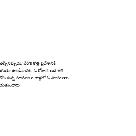
ప్పుడు, వేరొక కొత్త ప్రదేశానికి
 తిరుగుతూ ఉండేవాడట. ఓ రోజున అది తెగి
ోయిన చోట ఉన్న మామూలు రాళ్లలో ఓ మామూలు
వాడుతుంటారు.