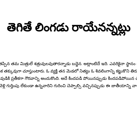
తెగితే లింగడు రాయేనన్నట్లు
 మిత్రులే శత్రువులవుతారన్నాడు బద్దెన. అట్లాంటిదే ఇది. ఎవరికైనా స్థానం తప్పిన
యక తక్కువుగా చూస్తుంటారు. ఓ వ్యక్తి తన మెడలో నిత్యం ఓ శివలింగాన్ని కట్టుకొని
 శివుడికి ప్రతీకగా గౌరవాన్ని అందుకొంది. అదే కిందపడి పోయినప్పుడు కిందపడిప
లి గుర్తింపు లేకుండా ఉన్నవారిని గురించి చెప్పాల్సి వచ్చినప్పుడు ఈ జాతీయాన్ని 