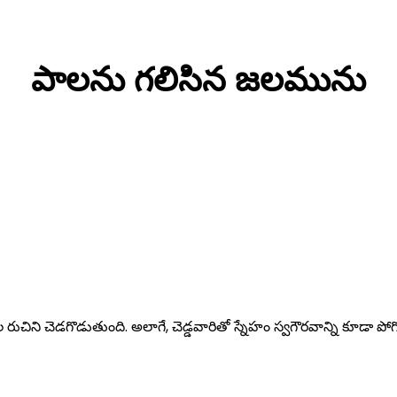
పాలను గలిసిన జలమును
ల రుచిని చెడగొడుతుంది. అలాగే, చెడ్డవారితో స్నేహం స్వగౌరవాన్ని కూడా ప