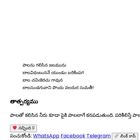
Skip
to
content
పాలను గలిసిన జలమును
బాలవిధంబుననే యుండుఁ బరికింపగ
బాల చవిఁజెరచు గావున
బాలసుఁడగువాని పొందు వలదుర సుమతీ!
తాత్పర్యము
పాలతో కలిసిన నీరు కూడా పైకి పాలలాగే కనపడుతుంది. పరిశీలిస్తే పా
నచ్చింది
0
పంచుకోండి:
WhatsApp
Facebook
Telegram
లింక్ కాపీ