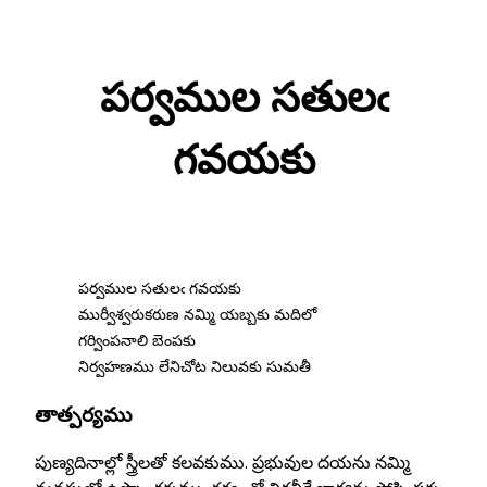
Skip
to
పర్వముల సతులఁ
content
గవయకు
పర్వముల సతులఁ గవయకు
ముర్వీశ్వరుకరుణ నమ్మి యబ్బకు మదిలో
గర్వింపనాలి బెంపకు
నిర్వహణము లేనిచోట నిలువకు సుమతీ
తాత్పర్యము
పుణ్యదినాల్లో స్త్రీలతో కలవకుము. ప్రభువుల దయను నమ్మి