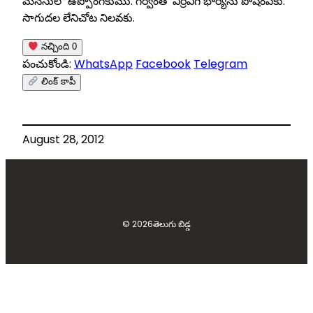
మనసులో ఉప్పొంగకుము. గర్వంతో విర్రవీగే భార్యను పోషింపకు.
సాగుదల లేనిచోట నిలవకు.
నచ్చింది
0
పంచుకోండి:
WhatsApp
Facebook
Telegram
లింక్ కాపీ
August 28, 2012
© 2026
తెలుగు బిడ్డ