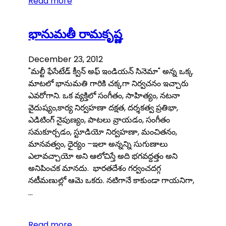
Read more
భానుమతీ రామకృష్ణ
December 23, 2012
"మల్టీ ఫేసేటేడ్ క్వీన్ అఫ్ ఇండియన్ సినెమా" అన్న ఒక్క
మాటలో భానుమతి గారికి చక్కగా నిర్వచనం ఇచ్చారు
ఎవరోగాని. ఒక వ్యక్తిలో సంగీతం, సాహిత్యం, నటనా
వైదుష్యం,కార్య నిర్వహణా దక్షత, దర్శకత్వ ప్రతిభా,
ఎడిటింగ్ నైపుణ్యం, పాటలు వ్రాయడం, సంగీతం
సమకూర్చడం, స్టూడియో నిర్వహణా, మంచితనం,
మానవత్వం, ధైర్యం –ఇలా అన్నన్ని సుగుణాలు
ఎలావచ్చాయో అని ఆలోచిస్తే అది భగవద్దత్తం అని
అనిపించక మానదు. భారతదేశం గర్వంచదగ్గ
నటీమణుల్లో ఆమె ఒకరు. నటిగానే కాకుండా గాయనిగా,
…
Read more