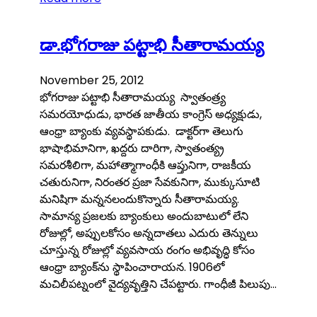
డా.భోగరాజు పట్టాభి సీతారామయ్య
November 25, 2012
భోగరాజు పట్టాభి సీతారామయ్య స్వాతంత్ర్య
సమరయోధుడు, భారత జాతీయ కాంగ్రెస్ అధ్యక్షుడు,
ఆంధ్రా బ్యాంకు వ్యవస్థాపకుడు. డాక్టర్‌గా తెలుగు
భాషాభిమానిగా, ఖద్దరు దారిగా, స్వాతంత్య్ర
సమరశీలిగా, మహాత్మాగాంధీకి ఆప్తునిగా, రాజకీయ
చతురునిగా, నిరంతర ప్రజా సేవకునిగా, ముక్కుసూటి
మనిషిగా మన్ననలందుకొన్నారు సీతారామయ్య.
సామాన్య ప్రజలకు బ్యాంకులు అందుబాటులో లేని
రోజుల్లో, అప్పులకోసం అన్నదాతలు ఎదురు తెన్నులు
చూస్తున్న రోజుల్లో వ్యవసాయ రంగం అభివృద్ధి కోసం
ఆంధ్రా బ్యాంక్‌ను స్థాపించారాయన. 1906లో
మచిలీపట్నంలో వైద్యవృత్తిని చేపట్టారు. గాంధీజీ పిలుపు…