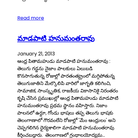
Read more
మాడపాటి హనుమంతరావు
January 21, 2013
ఆంధ్ర పితామహుడు మాడపాటి హనుమంతరావు :
తెలుగు గడ్డను నైజాం పాలకులు ఏలుబడి
కొనసాగుతున్న రోజుల్లో పారతంత్య్రంలో మగ్గిపోతున్న
తెలుగుజాతిని మేల్కొలిపి వారిలో జాగృతి కలిగించి,
సామాజిక, సాంస్కృతిక, రాజకీయ వికాసానికై నిరంతరం
కృషి చేసిన ప్రముఖుల్లో ఆంధ్ర పితామహుడు మాడపాటి
హనుమంతరావు ప్రథమ స్థానం వహిస్తారు. నిజాం
పాలనలో ఉర్దూ, గోండు భాషలు తప్ప తెలుగు భాషకు
తెలంగాణాలో గౌరవంలేని రోజుల్లో 'మేం ఆంధ్రులం' అని
చెప్పగలిగిన ధైర్యశాలిగా మాడపాటి హనుమంతరావు
కీర్తించబడ్డారు. తెలంగాణలో గ్రంథాలయోద్యమ…