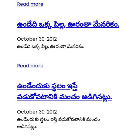
Read more
ఉండేది ఒక్క పిల్ల, ఊరంతా మేనరికం.
October 30, 2012
ఉండేది ఒక్క పిల్ల, ఊరంతా మేనరికం.
Read more
ఉండేందుకు స్థలం ఇస్తే
పడుకోవటానికి మంచం అడిగినట్లు.
October 30, 2012
ఉండేందుకు స్థలం ఇస్తే పడుకోవటానికి మంచం
అడిగినట్లు.