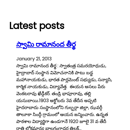
Skip
to
content
Latest posts
స్వామి రామానంద తీర్థ
January 21, 2013
స్వామి రామానంద తీర్థ : స్వాతంత్ర సమరయోధుడు,
హైద్రాబాద్ సంస్థాన విమోచనానికి పాటు బడ్డ
మహానాయకుడు, భారత పార్లమెంట్ సభ్యుడు, సన్యాసి,
కార్మిక నాయకుడు, విద్యావేత్త. ఈయన అసలు పేరు
వెంకటరావు ఖేడ్గీకర్‌. తండ్రి భాపూరావు, తల్లి
యసుబాయి.1903 అక్టోబరు 3వ తేదీన అప్పటి
హైదరాబాదు సంస్థానంలోని గుల్బర్గా జిల్లా, ఝవర్గీ
తాలూకా సింద్గీ గ్రామంలో ఆయన జన్మించారు. ఉన్నత
పాఠశాల విద్యార్థిగా ఉండగానే 1920 జూలై 31 వ తేదీ
రాత్రి లోకమాన్య బాలగంగాధర తిలక్‌…