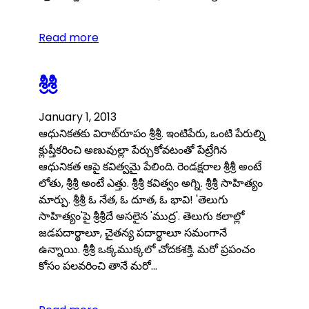
Read more
శ్రీశ్రీ
January 1, 2013
ఆధునికతకు విరాట్‌రూపం శ్రీశ్రీ. ఇంటిపేరు, ఒంటి పేరుల్ని
క్లుప్తీకరించి అణువుల్లా పేర్చుకోవటంతో పేట్రేగిన
ఆధునికత ఆపై కవిత్వమై పేలింది. రెండక్షరాల శ్రీశ్రీ అంటే
లోతు, శ్రీశ్రీ అంటే ఎత్తు. శ్రీశ్రీ కవిత్వం అగ్ని. శ్రీశ్రీ సాహిత్యం
మార్పు. శ్రీశ్రీ ఓ నేత, ఓ దూత, ఓ భావి! 'తెలుగు
సాహిత్యం'పై శ్రీశ్రీదే అసలైన 'ముద్ర'. తెలుగు కలాల్లో
జడపదార్థాలూ, చైతన్య పదార్థాలూ సమంగానే
ఉన్నాయి. శ్రీశ్రీ ఒక్కముక్కలో చోదకశక్తి. మరో ప్రపంచం
కోసం పలవరించి తానే మరో…