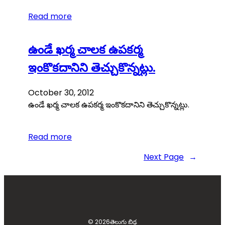
Read more
ఉండే ఖర్మ చాలక ఉపకర్మ
ఇంకొకదానిని తెచ్చుకొన్నట్లు.
October 30, 2012
ఉండే ఖర్మ చాలక ఉపకర్మ ఇంకొకదానిని తెచ్చుకొన్నట్లు.
Read more
Next Page
→
© 2026
తెలుగు బిడ్డ