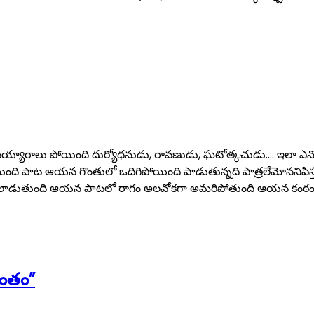
వయ్యారాలు పోయింది దుర్యోధనుడు, రావణుడు, ఘటోత్కచుడు…. ఇలా ఎన్నో
 పాట ఆయన గొంతులో ఒదిగిపోయింది పాడుతున్నది పాత్రలేమోననిపిస్తుం
ణికిసలాడుతుంది ఆయన పాటలో రాగం అలవోకగా అమరిపోతుంది ఆయన కంఠ
ాంతం”