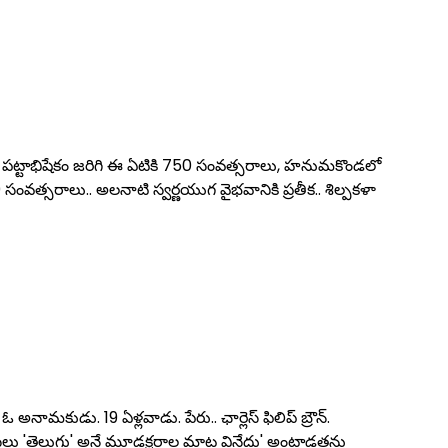
ేవి పట్టాభిషేకం జరిగి ఈ ఏటికి 750 సంవత్సరాలు, హనుమకొండలో
సంవత్సరాలు.. అలనాటి స్వర్ణయుగ వైభవానికి ప్రతీక.. శిల్పకళా
ామకుడు. 19 ఏళ్లవాడు. పేరు.. ఛార్లెస్‌ ఫిలిప్‌ బ్రౌన్‌.
 అసలు 'తెలుగు' అనే మూడక్షరాల మాట విన్లేదు' అంటాడతను