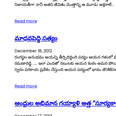
నిజాయతీగా. కానీ అతని జీవితం మొత్తాన్ని ఆ మూడు అక్షరాలే…
Read more
మాధవపెద్ది సత్యం
December 18, 2012
రంగస్థల అనుభవం ఆయన్ని తీర్చిదిద్దింది పద్యం ఆయన గళంలో 
రమణారెడ్డి …… ఇలా ఎందఱో నటులకు ఆయన కంఠం అమరి పోయింది
స్వరం పరకాయ ప్రవేశం చేస్తుంది ఆయన పద్యంలో భావం తొ
Read more
ఆంధ్రుల అభిమాన గయ్యాళి అత్త “సూర్యక