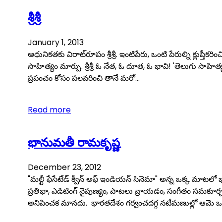
శ్రీశ్రీ
January 1, 2013
ఆధునికతకు విరాట్‌రూపం శ్రీశ్రీ. ఇంటిపేరు, ఒంటి పేరుల్ని క్లుప్తీకరించి 
సాహిత్యం మార్పు. శ్రీశ్రీ ఓ నేత, ఓ దూత, ఓ భావి! 'తెలుగు సాహిత్య
ప్రపంచం కోసం పలవరించి తానే మరో…
Read more
భానుమతీ రామకృష్ణ
December 23, 2012
"మల్టీ ఫేసేటేడ్ క్వీన్ అఫ్ ఇండియన్ సినెమా" అన్న ఒక్క మాటలో 
ప్రతిభా, ఎడిటింగ్ నైపుణ్యం, పాటలు వ్రాయడం, సంగీతం సమకూర
అనిపించక మానదు. భారతదేశం గర్వంచదగ్గ నటీమణుల్లో ఆమె ఒక