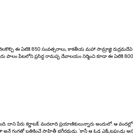
 నెలకొల్పి ఈ ఏటికి 850 సంవత్సరాలు, కాకతీయ మహా సామ్రాజ్ఞి రుద్రమద
ాదు పాలం పేటలోని ప్రసిద్ద రామప్ప దేవాలయం నిర్మించి కూడా ఈ ఏటికి 800 
ంది. దాని పేరు కర్ణాటక్‌. వందలాది ప్రయాణికులున్నారు అందులో. ఆ వందల్లో ఓ అన
రీయతా అనే గంగతో బతికించే సాహితీ భగీరథుడు. 'కానీ ఆ ఓడ ఎక్కేటప్పుడు