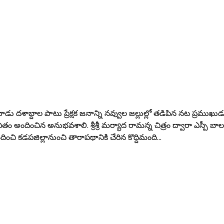
డు దశాబ్దాల పాటు ప్రేక్షక జనాన్ని నవ్వుల జల్లుల్లో తడిపిన నట ప్రముఖు
జీవితం అందించిన అనుభవశాలి. శ్రీశ్రీ మర్యాద రామన్న చిత్రం ద్వారా ఎస
అందించి కడపజిల్లానుంచి తారాపథానికి చేరిన కొద్దిమంది…