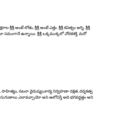
ీ అంటే లోతు, శ్రీశ్రీ అంటే ఎత్తు. శ్రీశ్రీ కవిత్వం అగ్ని. శ్రీశ్రీ
ాలూ సమంగానే ఉన్నాయి. శ్రీశ్రీ ఒక్కముక్కలో చోదకశక్తి. మరో
, సాహిత్యం, నటనా వైదుష్యం,కార్య నిర్వహణా దక్షత, దర్శకత్వ
 సుగుణాలు ఎలావచ్చాయో అని ఆలోచిస్తే అది భగవద్దత్తం అని