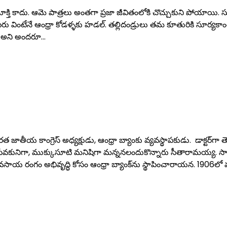
ి కాదు. ఆమె పాత్రలు అంతగా ప్రజా జీవితంలోకి చొచ్చుకుని పోయాయి. 
 వింటేనే ఆంధ్రా కోడళ్ళకు హడల్. తల్లిదండ్రులు తమ కూతురికి సూర్యకాంతం
!’ అని అందరూ…
ీయ కాంగ్రెస్ అధ్యక్షుడు, ఆంధ్రా బ్యాంకు వ్యవస్థాపకుడు. డాక్టర్‌గా త
 సేవకునిగా, ముక్కుసూటి మనిషిగా మన్ననలందుకొన్నారు సీతారామయ్య. సామ
వసాయ రంగం అభివృద్ధి కోసం ఆంధ్రా బ్యాంక్‌ను స్థాపించారాయన. 1906లో మచి