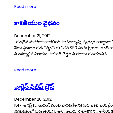
Read more
కాకతీయుల వైభవం
December 21, 2012
రుద్రదేవ మహారాజు కాకతీయ సామ్రాజ్యాన్ని స్వతంత్ర రాజ్యంగా
వేయి స్థంబాల గుడి నిర్మించి ఈ ఏటికి 850 సంవత్సరాలు, అంతే క
సౌందర్యానికి నిలయం.. సాహితీ వేత్తల సౌరభాలు గుబాళించిన…
Read more
ఛార్లెస్‌ ఫిలిప్‌ బ్రౌన్‌
December 20, 2012
1817, ఆగస్ట్‌ 13. ఇంగ్లండ్‌ నుంచి భారతదేశానికి ఓడ ఒకటి బయల్దేరి
భవిష్యత్తులో మరణశయ్యపై ఉన్న తెలుగు సాహిత్యాన్ని.. శాస్త్