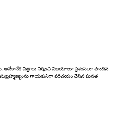
డు. అనేకానేక చిత్రాలు నిర్మించి విజయాలూ ప్రశంసలూ పొందిన
్పీ బాలసుబ్రహ్మణ్యంను గాయకునిగా పరిచయం చేసిన ఘనత