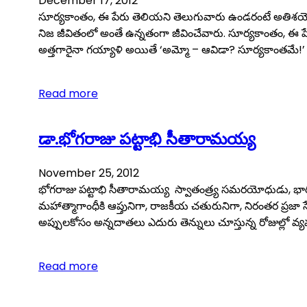
December 17, 2012
సూర్యకాంతం, ఈ పేరు తెలియని తెలుగువారు ఉండరంటే అతిశయోక్త
నిజ జీవితంలో అంతే ఉన్నతంగా జీవించేవారు. సూర్యకాంతం, ఈ పేరు
అత్తగారైనా గయ్యాళి అయితే ‘అమ్మో – ఆవిడా? సూర్యకాంతమే
Read more
డా.భోగరాజు పట్టాభి సీతారామయ్య
November 25, 2012
భోగరాజు పట్టాభి సీతారామయ్య స్వాతంత్ర్య సమరయోధుడు, భారత జాత
మహాత్మాగాంధీకి ఆప్తునిగా, రాజకీయ చతురునిగా, నిరంతర ప్రజా
అప్పులకోసం అన్నదాతలు ఎదురు తెన్నులు చూస్తున్న రోజుల్లో వ్య
Read more