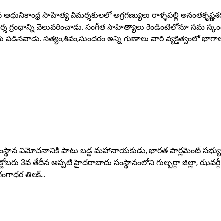
ిన ఆధునికాంధ్ర సాహిత్య విమర్శకులలో అగ్రగణ్యులు రాళ్ళపల్లి అనంతకృష
ర్శ గ్రంధాన్ని వెలువరించాడు. సంగీత సాహిత్యాలు రెండింటిలోనూ సమ స
రు పడినవాడు. సత్యం,శివం,సుందరం అన్ని గుణాలు వారి వ్యక్తిత్వంలో
సంస్థాన విమోచనానికి పాటు బడ్డ మహానాయకుడు, భారత పార్లమెంట్ సభ్యుడ
క్టోబరు 3వ తేదీన అప్పటి హైదరాబాదు సంస్థానంలోని గుల్బర్గా జిల్లా, ఝవ
లగంగాధర తిలక్‌…