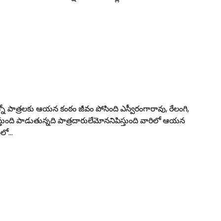
 పాత్రలకు ఆయన కంఠం జీవం పోసింది ఎస్వీరంగారావు, రేలంగి,
ది పాడుతున్నది పాత్రదారులేమోననిపిస్తుంది వారిలో ఆయన
ంలో…