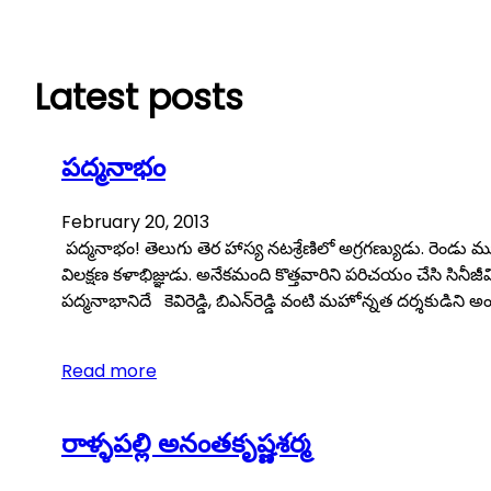
Skip
to
content
Latest posts
పద్మనాభం
February 20, 2013
పద్మనాభం! తెలుగు తెర హాస్య నటశ్రేణిలో అగ్రగణ్యుడు. రెండు మూ
విలక్షణ కళాభిజ్ఞుడు. అనేకమంది కొత్తవారిని పరిచయం చేసి సినీ
పద్మనాభానిదే కెవిరెడ్డి, బిఎన్‌రెడ్డి వంటి మహోన్నత దర్శకుడిని 
Read more
రాళ్ళపల్లి అనంతకృష్ణశర్మ