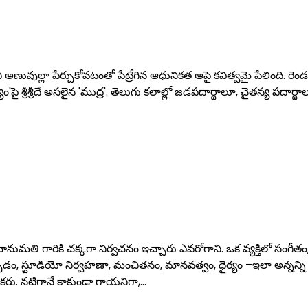
అణువుల్లా పేర్చుకోవటంతో పేట్రేగిన ఆధునికత ఆపై కవిత్వమై పేలింది. రెండక్షరాల శ్రీశ్ర
ం'పై శ్రీశ్రీదే అసలైన 'ముద్ర'. తెలుగు కలాల్లో జడపదార్థాలూ, చైతన్య పదార్థ
భానుమతి గారికి చక్కగా నిర్వచనం ఇచ్చారు ఎవరోగాని. ఒక వ్యక్తిలో సంగీతం
్చడం, స్టూడియో నిర్వహణా, మంచితనం, మానవత్వం, ధైర్యం –ఇలా అన్నన్ని
రు. నటిగానే కాకుండా గాయనిగా,…