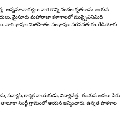
్ణశర్మ. అన్నమాచార్యులు వారి కొన్ని వందల కృతులను ఆయన
్కందులు. మైసూరు మహారాజా కళాశాలలో ముప్పైఎనిమిది
 భాగాలు. వారి భాషణ మితహితం. సంభాషణ సరసచతురం. రేడియోకు
ు, సన్యాసి, కార్మిక నాయకుడు, విద్యావేత్త. ఈయన అసలు పేరు
ర్గీ తాలూకా సింద్గీ గ్రామంలో ఆయన జన్మించారు. ఉన్నత పాఠశాల