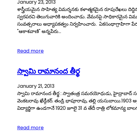
January 23, 2013
శాస్త్రీయమైన సాహిత్య విమర్శనకు కళాత్మకమైన రూపురేఖలు దిద్ద
స్వరపరచి తెలుగువారికి అందించాడు. వేమనపై సాధికారమైన విమ
సంవత్సరాలు అధ్యాపకత్వం నిర్వహించారు. ఏకసంథాగ్రాహిగా పే
"ఆకాశవాణి" అన్నపేరు…
Read more
స్వామి రామానంద తీర్థ
January 21, 2013
స్వామి రామానంద తీర్థ : స్వాతంత్ర సమరయోధుడు, హైద్రాబాద్ 
వెంకటరావు ఖేడ్గీకర్‌. తండ్రి భాపూరావు, తల్లి యసుబాయి.1903 అ
విద్యార్థిగా ఉండగానే 1920 జూలై 31 వ తేదీ రాత్రి లోకమాన్య బా
Read more