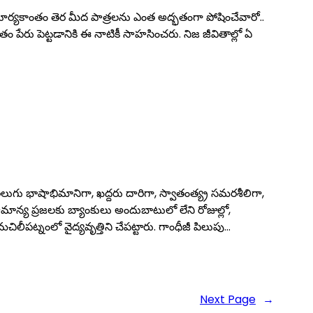
సూర్యకాంతం తెర మీద పాత్రలను ఎంత అద్భతంగా పోషించేవారో..
 పేరు పెట్టడానికి ఈ నాటికీ సాహసించరు. నిజ జీవితాల్లో ఏ
ెలుగు భాషాభిమానిగా, ఖద్దరు దారిగా, స్వాతంత్య్ర సమరశీలిగా,
ాన్య ప్రజలకు బ్యాంకులు అందుబాటులో లేని రోజుల్లో,
లీపట్నంలో వైద్యవృత్తిని చేపట్టారు. గాంధీజీ పిలుపు…
Next Page
→