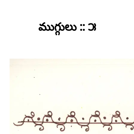
Skip
to
ముగ్గులు :: ౫
content