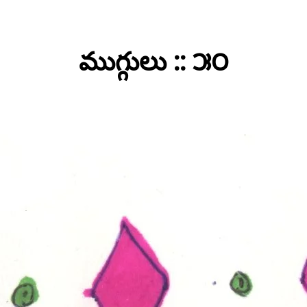
ముగ్గులు :: ౫౦