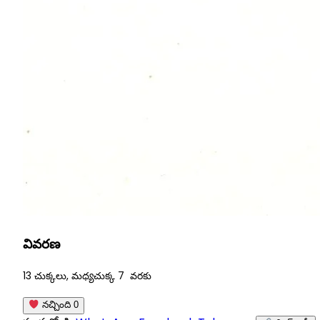
వివరణ
13 చుక్కలు, మధ్యచుక్క 7 వరకు
నచ్చింది
0