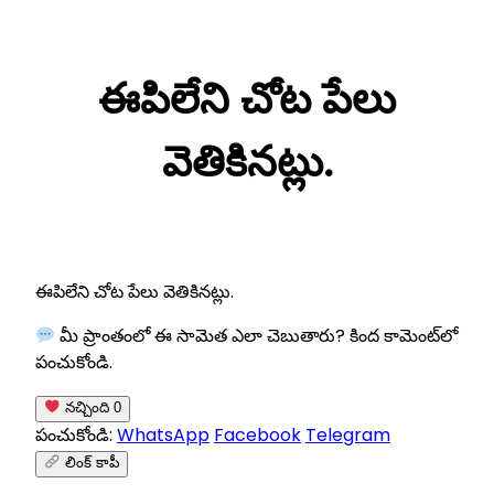
Skip
to
ఈపిలేని చోట పేలు
content
వెతికినట్లు.
ఈపిలేని చోట పేలు వెతికినట్లు.
మీ ప్రాంతంలో ఈ సామెత ఎలా చెబుతారు? కింద కామెంట్‌లో
పంచుకోండి.
నచ్చింది
0
పంచుకోండి:
WhatsApp
Facebook
Telegram
లింక్ కాపీ