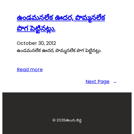
ఉండమనలేక ఊదర, పొమ్మనలేక
పొగ పెట్టినట్లు.
October 30, 2012
ఉండమనలేక ఊదర, పొమ్మనలేక పొగ పెట్టినట్లు.
Read more
Next Page
→
© 2026
తెలుగు బిడ్డ