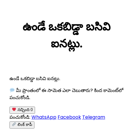
Skip
to
ఉండే ఒకబిడ్డా బసివి
content
ఐనట్లు.
ఉండే ఒకబిడ్డా బసివి ఐనట్లు.
మీ ప్రాంతంలో ఈ సామెత ఎలా చెబుతారు? కింద కామెంట్‌లో
పంచుకోండి.
నచ్చింది
0
పంచుకోండి:
WhatsApp
Facebook
Telegram
లింక్ కాపీ