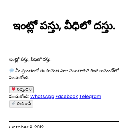
Skip
to
ఇంట్లో పస్తు, వీధిలో దస్తు.
content
ఇంట్లో పస్తు, వీధిలో దస్తు.
మీ ప్రాంతంలో ఈ సామెత ఎలా చెబుతారు? కింద కామెంట్‌లో
పంచుకోండి.
నచ్చింది
0
పంచుకోండి:
WhatsApp
Facebook
Telegram
లింక్ కాపీ
October 9, 2012