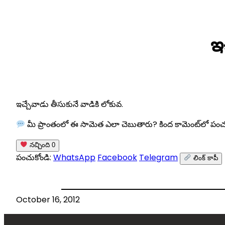
Skip
to
ఇ
content
ఇచ్చేవాడు తీసుకునే వాడికి లోకువ.
మీ ప్రాంతంలో ఈ సామెత ఎలా చెబుతారు? కింద కామెంట్‌లో పంచు
నచ్చింది
0
పంచుకోండి:
WhatsApp
Facebook
Telegram
లింక్ కాపీ
October 16, 2012