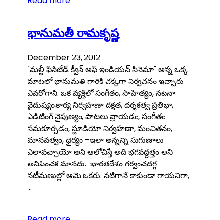
Read more
భానుమతీ రామకృష్ణ
December 23, 2012
"మల్టీ ఫేసేటేడ్ క్వీన్ అఫ్ ఇండియన్ సినెమా" అన్న ఒక్క
మాటలో భానుమతి గారికి చక్కగా నిర్వచనం ఇచ్చారు
ఎవరోగాని. ఒక వ్యక్తిలో సంగీతం, సాహిత్యం, నటనా
వైదుష్యం,కార్య నిర్వహణా దక్షత, దర్శకత్వ ప్రతిభా,
ఎడిటింగ్ నైపుణ్యం, పాటలు వ్రాయడం, సంగీతం
సమకూర్చడం, స్టూడియో నిర్వహణా, మంచితనం,
మానవత్వం, ధైర్యం –ఇలా అన్నన్ని సుగుణాలు
ఎలావచ్చాయో అని ఆలోచిస్తే అది భగవద్దత్తం అని
అనిపించక మానదు. భారతదేశం గర్వంచదగ్గ
నటీమణుల్లో ఆమె ఒకరు. నటిగానే కాకుండా గాయనిగా,
…
Read more