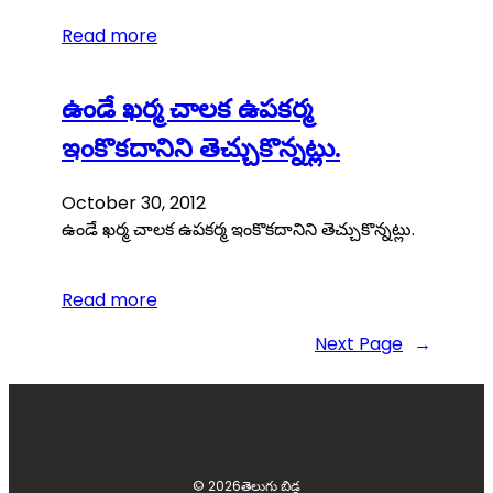
Read more
ఉండే ఖర్మ చాలక ఉపకర్మ
ఇంకొకదానిని తెచ్చుకొన్నట్లు.
October 30, 2012
ఉండే ఖర్మ చాలక ఉపకర్మ ఇంకొకదానిని తెచ్చుకొన్నట్లు.
Read more
Next Page
→
© 2026
తెలుగు బిడ్డ