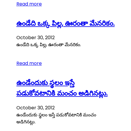
Read more
ఉండేది ఒక్క పిల్ల, ఊరంతా మేనరికం.
October 30, 2012
ఉండేది ఒక్క పిల్ల, ఊరంతా మేనరికం.
Read more
ఉండేందుకు స్థలం ఇస్తే
పడుకోవటానికి మంచం అడిగినట్లు.
October 30, 2012
ఉండేందుకు స్థలం ఇస్తే పడుకోవటానికి మంచం
అడిగినట్లు.