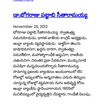
డా.భోగరాజు పట్టాభి సీతారామయ్య
November 25, 2012
భోగరాజు పట్టాభి సీతారామయ్య స్వాతంత్ర్య
సమరయోధుడు, భారత జాతీయ కాంగ్రెస్ అధ్యక్షుడు,
ఆంధ్రా బ్యాంకు వ్యవస్థాపకుడు. డాక్టర్‌గా తెలుగు
భాషాభిమానిగా, ఖద్దరు దారిగా, స్వాతంత్య్ర
సమరశీలిగా, మహాత్మాగాంధీకి ఆప్తునిగా, రాజకీయ
చతురునిగా, నిరంతర ప్రజా సేవకునిగా, ముక్కుసూటి
మనిషిగా మన్ననలందుకొన్నారు సీతారామయ్య.
సామాన్య ప్రజలకు బ్యాంకులు అందుబాటులో లేని
రోజుల్లో, అప్పులకోసం అన్నదాతలు ఎదురు తెన్నులు
చూస్తున్న రోజుల్లో వ్యవసాయ రంగం అభివృద్ధి కోసం
ఆంధ్రా బ్యాంక్‌ను స్థాపించారాయన. 1906లో
మచిలీపట్నంలో వైద్యవృత్తిని చేపట్టారు. గాంధీజీ పిలుపు…