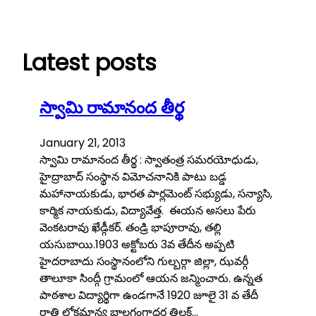
Skip
to
content
Latest posts
స్వామి రామానంద తీర్థ
January 21, 2013
స్వామి రామానంద తీర్థ : స్వాతంత్ర సమరయోధుడు,
హైద్రాబాద్ సంస్థాన విమోచనానికి పాటు బడ్డ
మహానాయకుడు, భారత పార్లమెంట్ సభ్యుడు, సన్యాసి,
కార్మిక నాయకుడు, విద్యావేత్త. ఈయన అసలు పేరు
వెంకటరావు ఖేడ్గీకర్‌. తండ్రి భాపూరావు, తల్లి
యసుబాయి.1903 అక్టోబరు 3వ తేదీన అప్పటి
హైదరాబాదు సంస్థానంలోని గుల్బర్గా జిల్లా, ఝవర్గీ
తాలూకా సింద్గీ గ్రామంలో ఆయన జన్మించారు. ఉన్నత
పాఠశాల విద్యార్థిగా ఉండగానే 1920 జూలై 31 వ తేదీ
రాత్రి లోకమాన్య బాలగంగాధర తిలక్‌…