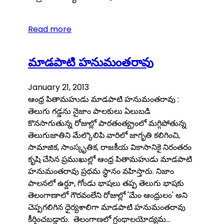
Read more
మాడపాటి హనుమంతరావు
January 21, 2013
ఆంధ్ర పితామహుడు మాడపాటి హనుమంతరావు :
తెలుగు గడ్డను నైజాం పాలకులు ఏలుబడి
కొనసాగుతున్న రోజుల్లో పారతంత్య్రంలో మగ్గిపోతున్న
తెలుగుజాతిని మేల్కొలిపి వారిలో జాగృతి కలిగించి,
సామాజిక, సాంస్కృతిక, రాజకీయ వికాసానికై నిరంతరం
కృషి చేసిన ప్రముఖుల్లో ఆంధ్ర పితామహుడు మాడపాటి
హనుమంతరావు ప్రథమ స్థానం వహిస్తారు. నిజాం
పాలనలో ఉర్దూ, గోండు భాషలు తప్ప తెలుగు భాషకు
తెలంగాణాలో గౌరవంలేని రోజుల్లో 'మేం ఆంధ్రులం' అని
చెప్పగలిగిన ధైర్యశాలిగా మాడపాటి హనుమంతరావు
కీర్తించబడ్డారు. తెలంగాణలో గ్రంథాలయోద్యమ…