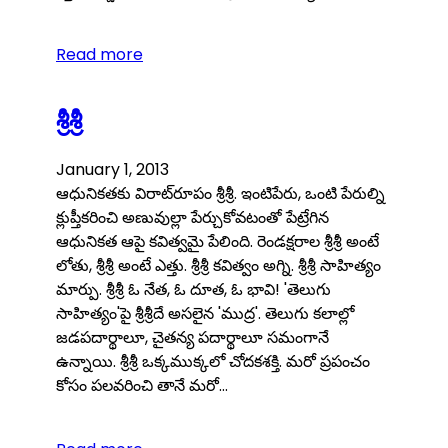
Read more
శ్రీశ్రీ
January 1, 2013
ఆధునికతకు విరాట్‌రూపం శ్రీశ్రీ. ఇంటిపేరు, ఒంటి పేరుల్ని
క్లుప్తీకరించి అణువుల్లా పేర్చుకోవటంతో పేట్రేగిన
ఆధునికత ఆపై కవిత్వమై పేలింది. రెండక్షరాల శ్రీశ్రీ అంటే
లోతు, శ్రీశ్రీ అంటే ఎత్తు. శ్రీశ్రీ కవిత్వం అగ్ని. శ్రీశ్రీ సాహిత్యం
మార్పు. శ్రీశ్రీ ఓ నేత, ఓ దూత, ఓ భావి! 'తెలుగు
సాహిత్యం'పై శ్రీశ్రీదే అసలైన 'ముద్ర'. తెలుగు కలాల్లో
జడపదార్థాలూ, చైతన్య పదార్థాలూ సమంగానే
ఉన్నాయి. శ్రీశ్రీ ఒక్కముక్కలో చోదకశక్తి. మరో ప్రపంచం
కోసం పలవరించి తానే మరో…