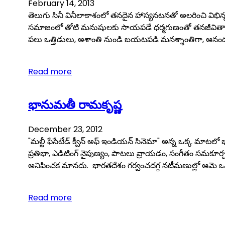
February 14, 2013
తెలుగు సినీ వినీలాకాశంలో తనదైన హాస్యనటనతో అలరించి విభిన్న
సమాజంలో తోటి మనుషులకు సాయపడే ధర్మగుణంతో తనజీవితాన్ని సా
పలు ఒత్తిడులు, అశాంతి నుండి బయటపడి మనశ్శాంతిగా, ఆనంద
Read more
భానుమతీ రామకృష్ణ
December 23, 2012
"మల్టీ ఫేసేటేడ్ క్వీన్ అఫ్ ఇండియన్ సినెమా" అన్న ఒక్క మాటలో 
ప్రతిభా, ఎడిటింగ్ నైపుణ్యం, పాటలు వ్రాయడం, సంగీతం సమకూర
అనిపించక మానదు. భారతదేశం గర్వంచదగ్గ నటీమణుల్లో ఆమె ఒక
Read more