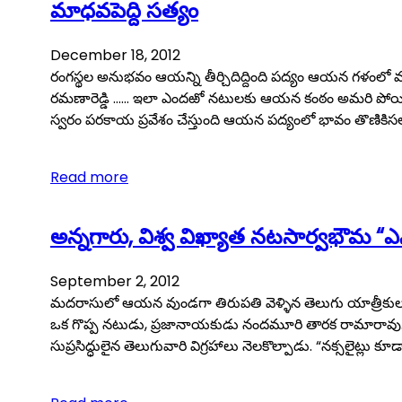
మాధవపెద్ది సత్యం
December 18, 2012
రంగస్థల అనుభవం ఆయన్ని తీర్చిదిద్దింది పద్యం ఆయన గళంలో 
రమణారెడ్డి …… ఇలా ఎందఱో నటులకు ఆయన కంఠం అమరి పోయింది
స్వరం పరకాయ ప్రవేశం చేస్తుంది ఆయన పద్యంలో భావం తొ
Read more
అన్నగారు, విశ్వ విఖ్యాత నటసార్వభౌమ “ఎన
September 2, 2012
మదరాసులో ఆయన వుండగా తిరుపతి వెళ్ళిన తెలుగు యాత్రీకుల
ఒక గొప్ప నటుడు, ప్రజానాయకుడు నందమూరి తారక రామారావు. తెలుగుజ
సుప్రసిద్ధులైన తెలుగువారి విగ్రహాలు నెలకొల్పాడు. “నక్సలైట్లు కూడా