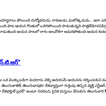
వయ్యారాలు పోయింది దుర్యోధనుడు, రావణుడు, ఘటోత్కచుడు…. ఇలా ఎన్నో
 పాట ఆయన గొంతులో ఒదిగిపోయింది పాడుతున్నది పాత్రలేమోననిపిస్తుం
ణికిసలాడుతుంది ఆయన పాటలో రాగం అలవోకగా అమరిపోతుంది ఆయన కంఠ
్.టి.ఆర్”
ు ఒక మొక్కుబడిగా మదరాసు వెళ్ళి ఉదయమే ఆయనను దర్శించుకుని వచ్చ
ాతికీ, తెలుగుభాషకూ దేశవ్యాప్తంగా గుర్తింపు తెచ్చిన వ్యక్తి ఎన్టీఆర్.
 దేశభక్తులే బ్రదర్” అంటూ నినదించి, సైనిక దుస్తులు వేసుకుని, తెలుగువారి కీర