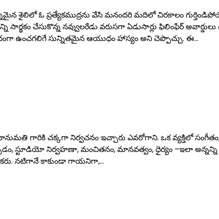
మైన శైలిలో ఓ ప్రత్యేకముద్రను వేసి మనందరి మదిలో చిరకాలం గుర్తిండిప
ర్థకం చేసుకొన్న నవ్వులరేడు వరుసగా ఏడుసార్లు ఫిలింఫేర్‌ అవార్డులు
ంగా ఉంచగలిగే సున్నితమైన ఆయుధం హాస్యం అని చెప్పొచ్చు. ఈ…
భానుమతి గారికి చక్కగా నిర్వచనం ఇచ్చారు ఎవరోగాని. ఒక వ్యక్తిలో సంగీతం
్చడం, స్టూడియో నిర్వహణా, మంచితనం, మానవత్వం, ధైర్యం –ఇలా అన్నన్ని
రు. నటిగానే కాకుండా గాయనిగా,…