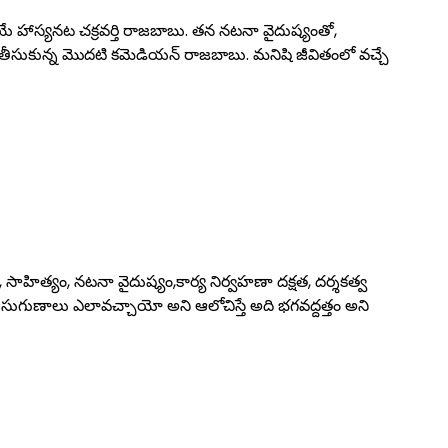
ోయే హాస్యనట చక్రవర్తి రాజబాబు. తన నటనా వైదుష్యంతో,
 తీసుకున్న మొదటి కమెడియన్‌ రాజబాబు. మనిషి జీవితంలో వచ్చే
, సాహిత్యం, నటనా వైదుష్యం,కార్య నిర్వహణా దక్షత, దర్శకత్వ
 సుగుణాలు ఎలావచ్చాయో అని ఆలోచిస్తే అది భగవద్దత్తం అని