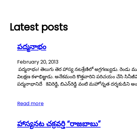
Skip
to
content
Latest posts
పద్మనాభం
February 20, 2013
పద్మనాభం! తెలుగు తెర హాస్య నటశ్రేణిలో అగ్రగణ్యుడు. రెండు మూ
విలక్షణ కళాభిజ్ఞుడు. అనేకమంది కొత్తవారిని పరిచయం చేసి సినీ
పద్మనాభానిదే కెవిరెడ్డి, బిఎన్‌రెడ్డి వంటి మహోన్నత దర్శకుడిని 
Read more
హాస్యనట చక్రవర్తి “రాజబాబు”