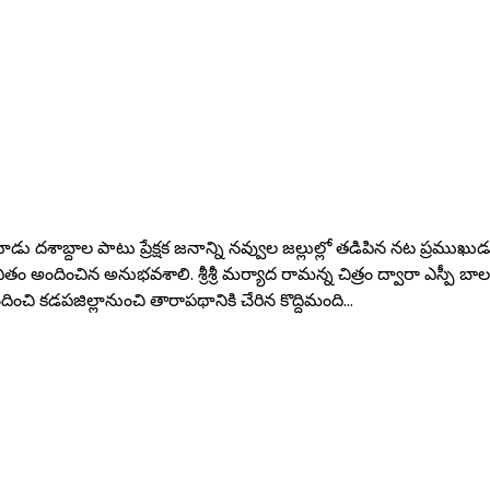
డు దశాబ్దాల పాటు ప్రేక్షక జనాన్ని నవ్వుల జల్లుల్లో తడిపిన నట ప్రముఖు
జీవితం అందించిన అనుభవశాలి. శ్రీశ్రీ మర్యాద రామన్న చిత్రం ద్వారా ఎస
అందించి కడపజిల్లానుంచి తారాపథానికి చేరిన కొద్దిమంది…