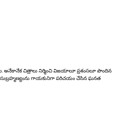
డు. అనేకానేక చిత్రాలు నిర్మించి విజయాలూ ప్రశంసలూ పొందిన
్పీ బాలసుబ్రహ్మణ్యంను గాయకునిగా పరిచయం చేసిన ఘనత