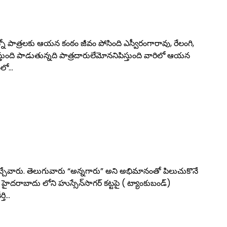
 పాత్రలకు ఆయన కంఠం జీవం పోసింది ఎస్వీరంగారావు, రేలంగి,
ది పాడుతున్నది పాత్రదారులేమోననిపిస్తుంది వారిలో ఆయన
ంలో…
ేవారు. తెలుగువారు “అన్నగారు” అని అభిమానంతో పిలుచుకొనే
 హైదరాబాదు లోని హుస్సేన్‌సాగర్ కట్టపై ( ట్యాంకుబండ్)
్తి…