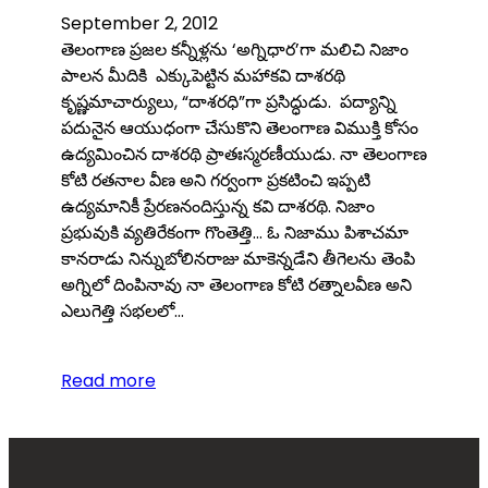
September 2, 2012
తెలంగాణ ప్రజల కన్నీళ్లను ‘అగ్నిధార’గా మలిచి నిజాం
పాలన మీదికి ఎక్కుపెట్టిన మహాకవి దాశరథి
కృష్ణమాచార్యులు, “దాశరధి”గా ప్రసిద్ధుడు. పద్యాన్ని
పదునైన ఆయుధంగా చేసుకొని తెలంగాణ విముక్తి కోసం
ఉద్యమించిన దాశరథి ప్రాతఃస్మరణీయుడు. నా తెలంగాణ
కోటి రతనాల వీణ అని గర్వంగా ప్రకటించి ఇప్పటి
ఉద్యమానికీ ప్రేరణనందిస్తున్న కవి దాశరథి. నిజాం
ప్రభువుకి వ్యతిరేకంగా గొంతెత్తి… ఓ నిజాము పిశాచమా
కానరాడు నిన్నుబోలినరాజు మాకెన్నడేని తీగెలను తెంపి
అగ్నిలో దింపినావు నా తెలంగాణ కోటి రత్నాలవీణ అని
ఎలుగెత్తి సభలలో…
Read more