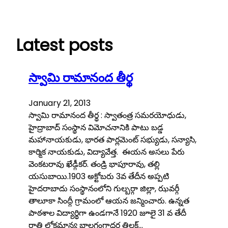
Skip
to
content
Latest posts
స్వామి రామానంద తీర్థ
January 21, 2013
స్వామి రామానంద తీర్థ : స్వాతంత్ర సమరయోధుడు,
హైద్రాబాద్ సంస్థాన విమోచనానికి పాటు బడ్డ
మహానాయకుడు, భారత పార్లమెంట్ సభ్యుడు, సన్యాసి,
కార్మిక నాయకుడు, విద్యావేత్త. ఈయన అసలు పేరు
వెంకటరావు ఖేడ్గీకర్‌. తండ్రి భాపూరావు, తల్లి
యసుబాయి.1903 అక్టోబరు 3వ తేదీన అప్పటి
హైదరాబాదు సంస్థానంలోని గుల్బర్గా జిల్లా, ఝవర్గీ
తాలూకా సింద్గీ గ్రామంలో ఆయన జన్మించారు. ఉన్నత
పాఠశాల విద్యార్థిగా ఉండగానే 1920 జూలై 31 వ తేదీ
రాత్రి లోకమాన్య బాలగంగాధర తిలక్‌…