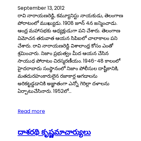
September 13, 2012
రావి నారాయణరెడ్డి, కమ్యూనిస్టు నాయకుడు, తెలంగాణ
పోరాటంలో ముఖ్యుడు. 1908 జూన్ 4న జన్మించాడు.
ఆంధ్ర మహాసభకు ఆధ్యక్షుడుగా పని చేశారు. తెలంగాణ
విమోచన తరువాత ఆయన సిపిఐలో చాలాకాలం పని
చేశారు. రావి నారాయణరెడ్డి విశాలాంధ్ర కోసం ఎంతో
శ్రమించారు. నిజాం ప్రభుత్వం మీద ఆయన చేసిన
సాయుధ పోరాటం చిరస్మరణీయం. 1946-48 కాలంలో
హైదరాబాదు సంస్థానంలో నిజాం పోలీసుల దాష్టీకానికి,
మతదురహంకారులైన రజాకార్ల ఆగడాలను
అరికట్టడ్డడానికి అజ్ఞాతంగా ఎన్నో గెరిల్లా దళాలను
ఏర్పాటుచేసినారు. 1952లో…
Read more
దాశరథి కృష్ణమాచార్యులు