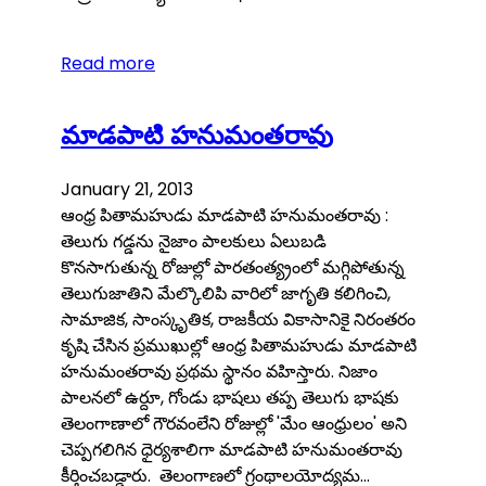
Read more
మాడపాటి హనుమంతరావు
January 21, 2013
ఆంధ్ర పితామహుడు మాడపాటి హనుమంతరావు :
తెలుగు గడ్డను నైజాం పాలకులు ఏలుబడి
కొనసాగుతున్న రోజుల్లో పారతంత్య్రంలో మగ్గిపోతున్న
తెలుగుజాతిని మేల్కొలిపి వారిలో జాగృతి కలిగించి,
సామాజిక, సాంస్కృతిక, రాజకీయ వికాసానికై నిరంతరం
కృషి చేసిన ప్రముఖుల్లో ఆంధ్ర పితామహుడు మాడపాటి
హనుమంతరావు ప్రథమ స్థానం వహిస్తారు. నిజాం
పాలనలో ఉర్దూ, గోండు భాషలు తప్ప తెలుగు భాషకు
తెలంగాణాలో గౌరవంలేని రోజుల్లో 'మేం ఆంధ్రులం' అని
చెప్పగలిగిన ధైర్యశాలిగా మాడపాటి హనుమంతరావు
కీర్తించబడ్డారు. తెలంగాణలో గ్రంథాలయోద్యమ…