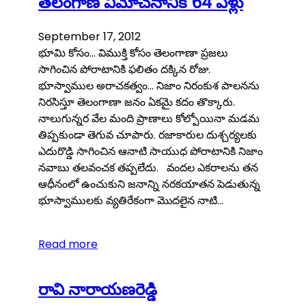
తెలంగాణ విమోచనానికి 64 ఏళ్లు
September 17, 2012
భూమి కోసం… విముక్తి కోసం తెలంగాణా ప్రజలు
సాగించిన పోరాటానికి ఫలితం దక్కిన రోజు.
భూస్వాముల అరాచకత్వం… నిజాం నిరంకుశ పాలనను
నిరసిస్తూ తెలంగాణా జనం ఏకమై కదం తొక్కారు.
నాలుగున్నర వేల మంది ప్రాణాలు కోల్పోయినా మడమ
తిప్పకుండా తెగువ చూపారు. రజాకారుల దుశ్చర్యలకు
ఎదురొడ్డి సాగించిన ఆనాటి సాయుధ పోరాటానికి నిజాం
నవాబు తలవంచక తప్పలేదు. వందల ఎకరాలను తన
ఆధీనంలో ఉంచుకుని జనాన్ని నరకయాతన పెడుతున్న
భూస్వాములకు వ్యతిరేకంగా మొదలైన నాటి…
Read more
రావి నారాయణరెడ్డి