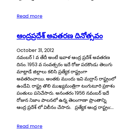
Read more
ఆంద్రప్రదేశ్ అవతరణ దినోత్సవం
October 31, 2012
నవంబర్ 1 వ తేదీ అంటే ఇవాళ ఆంద్ర ప్రదేశ్ అవతరణ
దినం. 1953 వ సంవత్సరం ఇదే రోజు పదకొండు తెలుగు
మాట్లాడే జిల్లాలు కలిసి ప్రత్యేక రాష్ట్రంగా
అవతరించాయి. అంతకు ముందు ఇవి మద్రాస్ రాష్ట్రంలో
ఉండేవి. రాష్ట్ర తొలి ముఖ్యమంత్రిగా టంగుటూరి ప్రకాశం
పంతులు పనిచేసారు. అనంతరం 1956 నవంబర్ ఇదే
రోజున నిజాం పాలనలో ఉన్న తెలంగాణా ప్రాంతాన్ని
ఆంద్ర ప్రదేశ్ లో విలీనం చేసారు. ప్రత్యేక ఆంధ్ర రాష్ట్రం:…
Read more