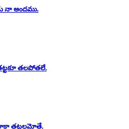
ు నా అందము.
 తట్టకూ తలపోతలే.
దాకా తట్టలమోతే.