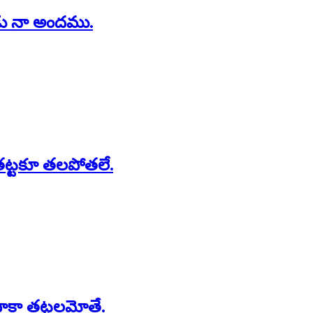
ు నా అందము.
 తట్టకూ తలపోతలే.
దాకా తట్టలమోతే.